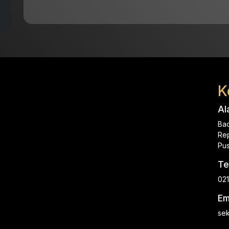
K
Al
Ba
Rep
Pus
Te
021
Em
sek