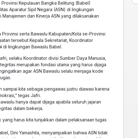
Provinsi Kepulauan Bangka Belitung (Babel)
itas Aparatur Sipil Negara (ASN) di lingkungan
asi Manajemen dan Kinerja ASN yang dilaksanakan
lu Provinsi serta Bawaslu Kabupaten/Kota se-Provinsi
atan tersebut Kepala Sekretariat, Koordinator
SN di lingkungan Bawaslu Babel.
fri, selaku Koordinator divisi Sumber Daya Manusia,
tegritas merupakan fondasi utama yang harus dijaga
mengingatkan agar ASN Bawaslu selalu menjaga kode
tugas.
 sampai kita sebagai pengawas justru diawasi karena
okrasi,” tegas Jafri.
waslu hanya dapat dijaga apabila seluruh jajaran
gritas dalam bekerja.
ik yang harus kita tunjukkan dalam pelaksanaan tugas
Babel, Dini Yamashita, menyampaikan bahwa ASN tidak