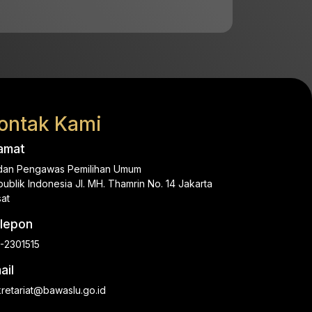
ontak Kami
amat
dan Pengawas Pemilihan Umum
ublik Indonesia Jl. MH. Thamrin No. 14 Jakarta
at
lepon
-2301515
ail
retariat@bawaslu.go.id