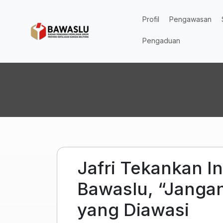
Lompat ke isi utama
Profil
Pengawasan
Pengaduan
Jafri Tekankan I
Bawaslu, “Janga
yang Diawasi