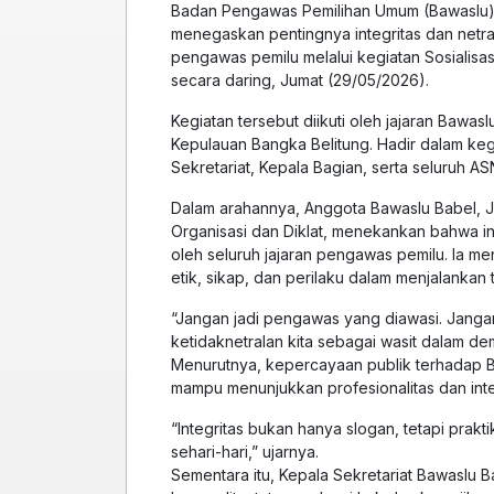
Badan Pengawas Pemilihan Umum (Bawaslu) 
menegaskan pentingnya integritas dan netral
pengawas pemilu melalui kegiatan Sosialis
secara daring, Jumat (29/05/2026).
Kegiatan tersebut diikuti oleh jajaran Bawas
Kepulauan Bangka Belitung. Hadir dalam kegi
Sekretariat, Kepala Bagian, serta seluruh A
Dalam arahannya, Anggota Bawaslu Babel, Ja
Organisasi dan Diklat, menekankan bahwa in
oleh seluruh jajaran pengawas pemilu. Ia 
etik, sikap, dan perilaku dalam menjalankan 
“Jangan jadi pengawas yang diawasi. Jangan
ketidaknetralan kita sebagai wasit dalam dem
Menurutnya, kepercayaan publik terhadap Ba
mampu menunjukkan profesionalitas dan inte
“Integritas bukan hanya slogan, tetapi prakt
sehari-hari,” ujarnya.
Sementara itu, Kepala Sekretariat Bawaslu 