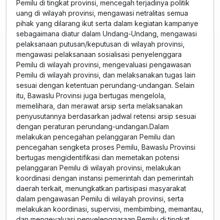
Pemilu di tingkat provinsi, mencegah terjadinya politik
uang di wilayah provinsi, mengawasi netralitas semua
pihak yang dilarang ikut serta dalam kegiatan kampanye
sebagaimana diatur dalam Undang-Undang, mengawasi
pelaksanaan putusan/keputusan di wilayah provinsi,
mengawasi pelaksanaan sosialisasi penyelenggara
Pemilu di wilayah provinsi, mengevaluasi pengawasan
Pemilu di wilayah provinsi, dan melaksanakan tugas lain
sesuai dengan ketentuan perundang-undangan. Selain
itu, Bawaslu Provinsi juga bertugas mengelola,
memelihara, dan merawat arsip serta melaksanakan
penyusutannya berdasarkan jadwal retensi arsip sesuai
dengan peraturan perundang-undangan.Dalam
melakukan pencegahan pelanggaran Pemilu dan
pencegahan sengketa proses Pemilu, Bawaslu Provinsi
bertugas mengidentifikasi dan memetakan potensi
pelanggaran Pemilu di wilayah provinsi, melakukan
koordinasi dengan instansi pemerintah dan pemerintah
daerah terkait, menungkatkan partisipasi masyarakat
dalam pengawasan Pemilu di wilayah provinsi, serta
melakukan koordinasi, supervisi, membimbing, memantau,
dan mengevaluasi penyelenggaraan Pemilu di tingkat