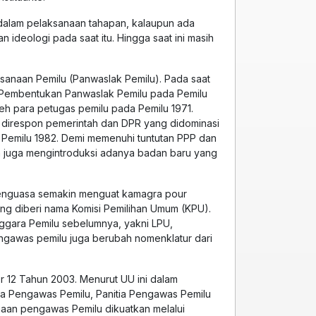
n dalam pelaksanaan tahapan, kalaupun ada
ideologi pada saat itu. Hingga saat ini masih
anaan Pemilu (Panwaslak Pemilu). Pada saat
a. Pembentukan Panwaslak Pemilu pada Pemilu
eh para petugas pemilu pada Pemilu 1971.
as direspon pemerintah dan DPR yang didominasi
 Pemilu 1982. Demi memenuhi tuntutan PPP dan
ah juga mengintroduksi adanya badan baru yang
 penguasa semakin menguat kamagra pour
ang diberi nama Komisi Pemilihan Umum (KPU).
ggara Pemilu sebelumnya, yakni LPU,
ngawas pemilu juga berubah nomenklatur dari
12 Tahun 2003. Menurut UU ini dalam
tia Pengawas Pemilu, Panitia Pengawas Pemilu
gaan pengawas Pemilu dikuatkan melalui