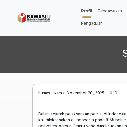
Lompat ke isi utama
Profil
Pengawasan
Pengaduan
humas
|
Kamis, November 20, 2025 - 10:10
Dalam sejarah pelaksanaan pemilu di Indonesi
kali dilaksanakan di Indonesia pada 1955 belum
penyelenggaraan Pemilu yang dimaksudkan untu