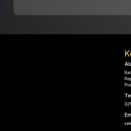
K
Al
Ba
Rep
Pus
Te
021
Em
sek