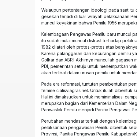
Walaupun pertentangan ideologi pada saat itu 
gesekan terjadi di luar wilayah pelaksanaan Pe
muncul keyakinan bahwa Pemilu 1955 merupakan 
Kelembagaan Pengawas Pemilu baru muncul pad
itu sudah mulai muncul distrust terhadap pela
1982 dilatari oleh protes-protes atas banyakn
Karena palanggaran dan kecurangan pemilu yang
Golkar dan ABRI. Akhirnya muncullah gagasan 
PDI, pemerintah setuju untuk menempatkan waki
akan terlibat dalam urusan pemilu untuk mend
Pada era reformasi, tuntutan pembentukan pen
femme cialisviagras.net. Untuk itulah dibentu
Hal ini dimaksudkan untuk meminimalisasi cam
merupakan bagian dari Kementerian Dalam Nege
Panwaslak Pemilu menjadi Panitia Pengawas Pe
Perubahan mendasar terkait dengan kelembaga
pelaksanaan pengawasan Pemilu dibentuk sebuah
Provinsi, Panitia Pengawas Pemilu Kabupaten/