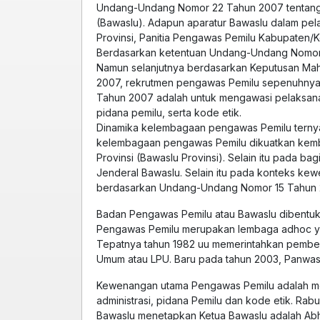
Undang-Undang Nomor 22 Tahun 2007 tentang
(Bawaslu). Adapun aparatur Bawaslu dalam pe
Provinsi, Panitia Pengawas Pemilu Kabupaten/
Berdasarkan ketentuan Undang-Undang Nomor
Namun selanjutnya berdasarkan Keputusan Mah
2007, rekrutmen pengawas Pemilu sepenuhnya
Tahun 2007 adalah untuk mengawasi pelaksana
pidana pemilu, serta kode etik.
Dinamika kelembagaan pengawas Pemilu ternya
kelembagaan pengawas Pemilu dikuatkan kemba
Provinsi (Bawaslu Provinsi). Selain itu pada ba
Jenderal Bawaslu. Selain itu pada konteks k
berdasarkan Undang-Undang Nomor 15 Tahun 20
Badan Pengawas Pemilu atau Bawaslu dibentuk
Pengawas Pemilu merupakan lembaga adhoc yai
Tepatnya tahun 1982 uu memerintahkan pemben
Umum atau LPU. Baru pada tahun 2003, Panwaslu
Kewenangan utama Pengawas Pemilu adalah me
administrasi, pidana Pemilu dan kode etik. Ra
Bawaslu menetapkan Ketua Bawaslu adalah Ab