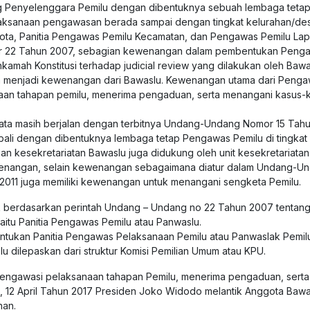
 Penyelenggara Pemilu dengan dibentuknya sebuah lembaga teta
laksanaan pengawasan berada sampai dengan tingkat kelurahan/des
Kota, Panitia Pengawas Pemilu Kecamatan, dan Pengawas Pemilu Lapa
 22 Tahun 2007, sebagian kewenangan dalam pembentukan Penga
kamah Konstitusi terhadap judicial review yang dilakukan oleh B
 menjadi kewenangan dari Bawaslu. Kewenangan utama dari Peng
an tahapan pemilu, menerima pengaduan, serta menangani kasus-ka
ta masih berjalan dengan terbitnya Undang-Undang Nomor 15 Tahun
li dengan dibentuknya lembaga tetap Pengawas Pemilu di tingka
gian kesekretariatan Bawaslu juga didukung oleh unit kesekretariata
ewenangan, selain kewenangan sebagaimana diatur dalam Undang-U
11 juga memiliki kewenangan untuk menangani sengketa Pemilu.
 berdasarkan perintah Undang – Undang no 22 Tahun 2007 tentan
tu Panitia Pengawas Pemilu atau Panwaslu.
tukan Panitia Pengawas Pelaksanaan Pemilu atau Panwaslak Pemil
 dilepaskan dari struktur Komisi Pemilian Umum atau KPU.
ngawasi pelaksanaan tahapan Pemilu, menerima pengaduan, serta
bu, 12 April Tahun 2017 Presiden Joko Widodo melantik Anggota Ba
han.