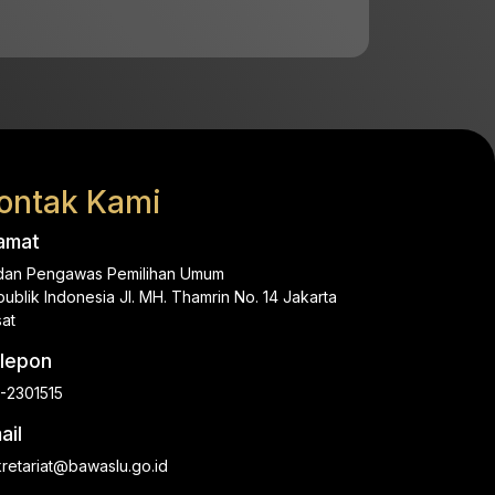
ontak Kami
amat
dan Pengawas Pemilihan Umum
ublik Indonesia Jl. MH. Thamrin No. 14 Jakarta
at
lepon
-2301515
ail
retariat@bawaslu.go.id