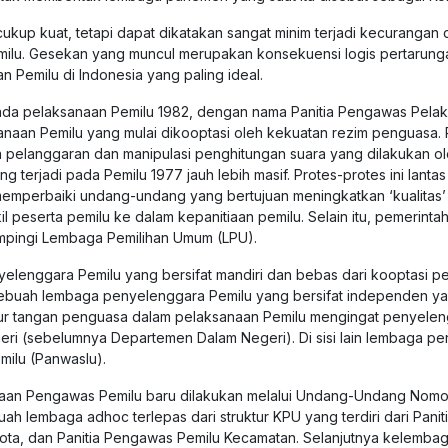
cukup kuat, tetapi dapat dikatakan sangat minim terjadi kecuranga
milu. Gesekan yang muncul merupakan konsekuensi logis pertarungan 
Pemilu di Indonesia yang paling ideal.
a pelaksanaan Pemilu 1982, dengan nama Panitia Pengawas Pelaks
ksanaan Pemilu yang mulai dikooptasi oleh kekuatan rezim penguas
ya pelanggaran dan manipulasi penghitungan suara yang dilakukan ol
 terjadi pada Pemilu 1977 jauh lebih masif. Protes-protes ini lant
memperbaiki undang-undang yang bertujuan meningkatkan ‘kualitas’
l peserta pemilu ke dalam kepanitiaan pemilu. Selain itu, pemerint
ampingi Lembaga Pemilihan Umum (LPU).
yelenggara Pemilu yang bersifat mandiri dan bebas dari kooptasi
k sebuah lembaga penyelenggara Pemilu yang bersifat independen y
pur tangan penguasa dalam pelaksanaan Pemilu mengingat penyelen
ri (sebelumnya Departemen Dalam Negeri). Di sisi lain lembaga pe
milu (Panwaslu).
an Pengawas Pemilu baru dilakukan melalui Undang-Undang Nomor 
 lembaga adhoc terlepas dari struktur KPU yang terdiri dari Pani
Kota, dan Panitia Pengawas Pemilu Kecamatan. Selanjutnya kelemba